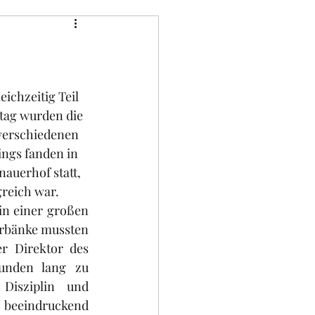
ichzeitig Teil 
tag wurden die 
 verschiedenen 
ings fanden in 
uerhof statt, 
reich war.
in einer großen 
erbänke mussten 
r Direktor des 
unden lang zu 
Disziplin und 
 beeindruckend 