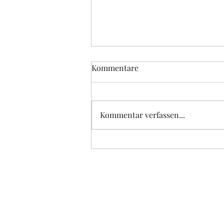
Kommentare
Letzter Schultag
Kommentar verfassen...