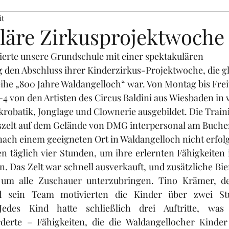
it
läre Zirkusprojektwoche
eierte unsere Grundschule mit einer spektakulären 
 den Abschluss ihrer Kinderzirkus-Projektwoche, die gle
ihe „800 Jahre Waldangelloch“ war. Von Montag bis Frei
-4 von den Artisten des Circus Baldini aus Wiesbaden in
robatik, Jonglage und Clownerie ausgebildet. Die Train
zelt auf dem Gelände von DMG interpersonal am Buchena
ach einem geeigneten Ort in Waldangelloch nicht erfolg
en täglich vier Stunden, um ihre erlernten Fähigkeiten 
. Das Zelt war schnell ausverkauft, und zusätzliche Bi
, um alle Zuschauer unterzubringen. Tino Krämer, de
nd sein Team motivierten die Kinder über zwei St
Jedes Kind hatte schließlich drei Auftritte, was 
derte – Fähigkeiten, die die Waldangellocher Kinder