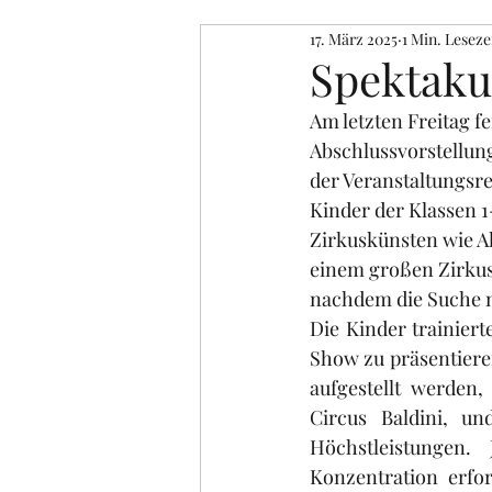
17. März 2025
1 Min. Leseze
Spektaku
Am letzten Freitag f
Abschlussvorstellung
der Veranstaltungsre
Kinder der Klassen 1
Zirkuskünsten wie Ak
einem großen Zirkus
nachdem die Suche n
Die Kinder trainiert
Show zu präsentieren
aufgestellt werden
Circus Baldini, u
Höchstleistungen. 
Konzentration erfor